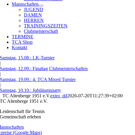
Mannschaften
JUGEND
DAMEN
HERREN
TRAININGSZEITEN
Clubmeisterschaft
TERMINE
TCA Shop
Kontakt
Samstag, 15.08.:
LK-Turnier
|
Samstag, 12.09.:
Finaltag Clubmeisterschaften
|
Samstag, 19.09.:
4. TCA Mixed Turnier
|
Samstag, 10.10.:
Jubiläumsparty
TC Altenberge 1951 e.V.
extro_dd
2026-07-20T11:27:39+02:00
TC Altenberge 1951 e.V.
Leidenschaft für Tennis
Gemeinschaft erleben
annschaften
nreise (Google Maps)