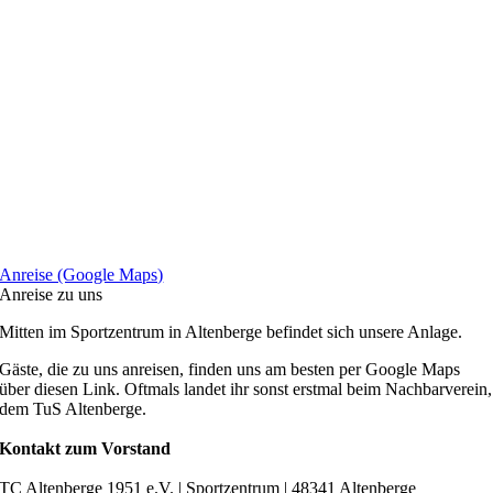
Anreise (Google Maps)
Anreise zu uns
Mitten im Sportzentrum in Altenberge befindet sich unsere Anlage.
Gäste, die zu uns anreisen, finden uns am besten per Google Maps
über diesen Link. Oftmals landet ihr sonst erstmal beim Nachbarverein,
dem TuS Altenberge.
Kontakt zum Vorstand
TC Altenberge 1951 e.V. | Sportzentrum | 48341 Altenberge