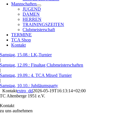
Mannschaften
JUGEND
DAMEN
HERREN
TRAININGSZEITEN
Clubmeisterschaft
TERMINE
TCA Shop
Kontakt
Samstag, 15.08.:
LK-Turnier
|
Samstag, 12.09.:
Finaltag Clubmeisterschaften
|
Samstag, 19.09.:
4. TCA Mixed Turnier
|
Samstag, 10.10.:
Jubiläumsparty
Kontakt
extro_dd
2026-05-19T16:13:14+02:00
TC Altenberge 1951 e.V.
Kontakt
zu uns aufnehmen