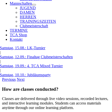
Mannschaften
JUGEND
DAMEN
HERREN
TRAININGSZEITEN
Clubmeisterschaft
TERMINE
TCA Shop
Kontakt
Samstag, 15.08.:
LK-Turnier
|
Samstag, 12.09.:
Finaltag Clubmeisterschaften
|
Samstag, 19.09.:
4. TCA Mixed Turnier
|
Samstag, 10.10.:
Jubiläumsparty
Previous
Next
How are classes conducted?
Classes are delivered through live video sessions, recorded lectures,
and interactive learning modules. Students can access materials
anytime through our online learning platform.