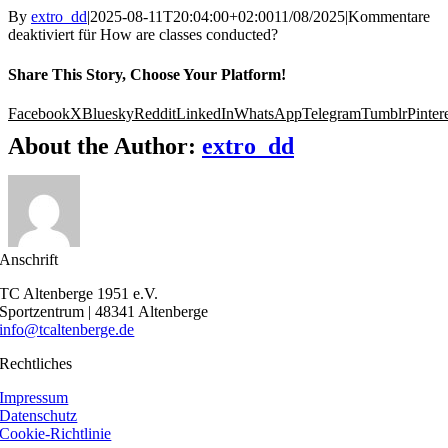
By
extro_dd
|
2025-08-11T20:04:00+02:00
11/08/2025
|
Kommentare
deaktiviert
für How are classes conducted?
Share This Story, Choose Your Platform!
Facebook
X
Bluesky
Reddit
LinkedIn
WhatsApp
Telegram
Tumblr
Pinter
About the Author:
extro_dd
Anschrift
TC Altenberge 1951 e.V.
Sportzentrum | 48341 Altenberge
info@tcaltenberge.de
Rechtliches
Impressum
Datenschutz
Cookie-Richtlinie