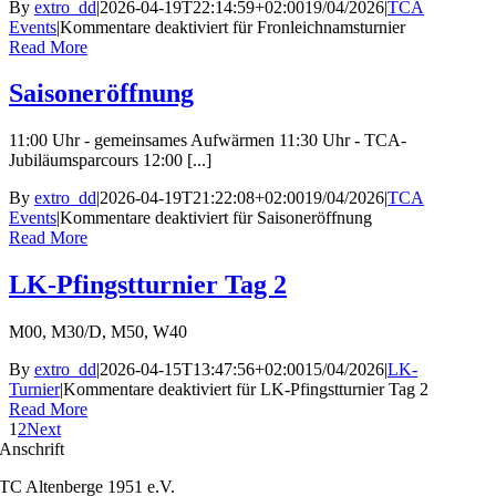
By
extro_dd
|
2026-04-19T22:14:59+02:00
19/04/2026
|
TCA
Events
|
Kommentare deaktiviert
für Fronleichnamsturnier
Read More
Saisoneröffnung
11:00 Uhr - gemeinsames Aufwärmen 11:30 Uhr - TCA-
Jubiläumsparcours 12:00 [...]
By
extro_dd
|
2026-04-19T21:22:08+02:00
19/04/2026
|
TCA
Events
|
Kommentare deaktiviert
für Saisoneröffnung
Read More
LK-Pfingstturnier Tag 2
M00, M30/D, M50, W40
By
extro_dd
|
2026-04-15T13:47:56+02:00
15/04/2026
|
LK-
Turnier
|
Kommentare deaktiviert
für LK-Pfingstturnier Tag 2
Read More
1
2
Next
Anschrift
TC Altenberge 1951 e.V.