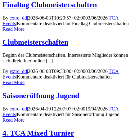
Finaltag Clubmeisterschaften
By
extro_dd
|
2026-06-03T10:29:57+02:00
03/06/2026
|
TCA
Events
|
Kommentare deaktiviert
für Finaltag Clubmeisterschaften
Read More
Clubmeisterschaften
Beginn der Clubmeisterschaften. Interessierte Mitglieder können
sich direkt hier online [...]
By
extro_dd
|
2026-06-08T09:33:00+02:00
03/06/2026
|
TCA
Events
|
Kommentare deaktiviert
für Clubmeisterschaften
Read More
Saisoneröffnung Jugend
By
extro_dd
|
2026-04-19T22:07:07+02:00
19/04/2026
|
TCA
Events
|
Kommentare deaktiviert
für Saisoneröffnung Jugend
Read More
4. TCA Mixed Turnier