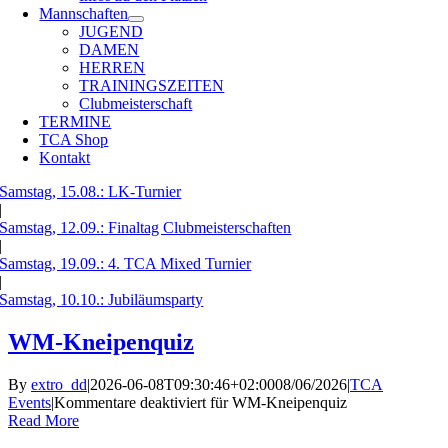
Mannschaften
JUGEND
DAMEN
HERREN
TRAININGSZEITEN
Clubmeisterschaft
TERMINE
TCA Shop
Kontakt
Samstag, 15.08.:
LK-Turnier
|
Samstag, 12.09.:
Finaltag Clubmeisterschaften
|
Samstag, 19.09.:
4. TCA Mixed Turnier
|
Samstag, 10.10.:
Jubiläumsparty
WM-Kneipenquiz
By
extro_dd
|
2026-06-08T09:30:46+02:00
08/06/2026
|
TCA
Events
|
Kommentare deaktiviert
für WM-Kneipenquiz
Read More